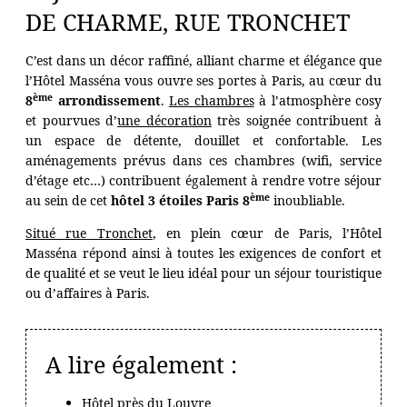
OFFRES
DE CHARME, RUE TRONCHET
PHOTOS
C’est dans un décor raffiné, alliant charme et élégance que
CONCIERGERIE
l’Hôtel Masséna vous ouvre ses portes à Paris, au cœur du
ème
8
arrondissement
.
Les chambres
à l’atmosphère cosy
CONTACT
et pourvues d’
une décoration
très soignée contribuent à
un espace de détente, douillet et confortable. Les
MESURES D'HYGIÈNE
aménagements prévus dans ces chambres (wifi, service
HÔTEL PARTENAIRE
d’étage etc…) contribuent également à rendre votre séjour
ème
au sein de cet
hôtel 3 étoiles Paris 8
inoubliable.
Situé rue Tronchet
, en plein cœur de Paris, l’Hôtel
Masséna répond ainsi à toutes les exigences de confort et
de qualité et se veut le lieu idéal pour un séjour touristique
ou d’affaires à Paris.
A lire également :
Hôtel près du Louvre