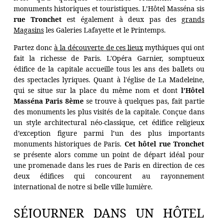
monuments historiques et touristiques. L’Hôtel Masséna sis
rue Tronchet
est également à deux pas des
grands
Magasins
les Galeries Lafayette et le Printemps.
Partez donc
à la découverte de ces lieux
mythiques qui ont
fait la richesse de Paris. L'Opéra Garnier, somptueux
édifice de la capitale accueille tous les ans des ballets ou
des spectacles lyriques. Quant à l'église de La Madeleine,
qui se situe sur la place du même nom et dont
l’Hôtel
Masséna Paris 8ème
se trouve à quelques pas, fait partie
des monuments les plus visités de la capitale. Conçue dans
un style architectural néo-classique, cet édifice religieux
d’exception figure parmi l’un des plus importants
monuments historiques de Paris.
Cet hôtel rue Tronchet
se présente alors comme un point de départ idéal pour
une promenade dans les rues de Paris en direction de ces
HÔTEL
deux édifices qui concourent au rayonnement
international de notre si belle ville lumière.
CHAMBRES
RESTAURANT
SÉJOURNER DANS UN HÔTEL