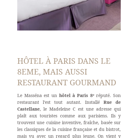
HÔTEL
CHAMBRES
HÔTEL À PARIS DANS LE
RESTAURANT
8EME, MAIS AUSSI
OFFRES
RESTAURANT GOURMAND
PHOTOS
CONCIERGERIE
Le Masséna est un
hôtel à Paris 8ᵉ
réputé. Son
restaurant l’est tout autant. Installé
Rue de
CONTACT
Castellane
, le Madeleine C est une adresse qui
MESURES D'HYGIÈNE
plaît aux touristes comme aux parisiens. Ils y
trouvent une cuisine inventive, fraîche, basée sur
HÔTEL PARTENAIRE
les classiques de la cuisine française et du bistrot,
mais vu avec un regard plus jeune. On vient y