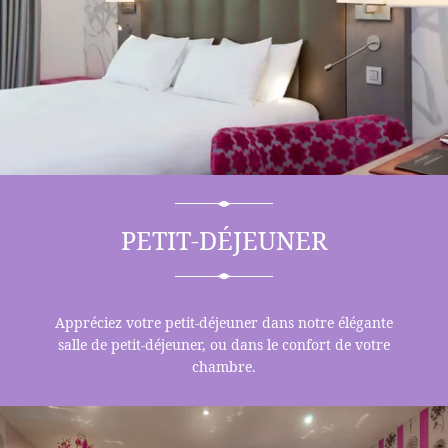
HÔTEL
CHAMBRES
RESTAURANT
PETIT-DÉJEUNER
OFFRES
PHOTOS
CONCIERGERIE
Appréciez votre petit-déjeuner dans notre élégante
salle de petit-déjeuner, ou dans le confort de votre
CONTACT
chambre.
MESURES D'HYGIÈNE
HÔTEL PARTENAIRE